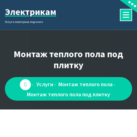
Перейти
Электрикам
к
содержимому
Услуги электрика под ключ
Монтаж теплого пола под
плитку
Услуги
Монтаж теплого пола
-
-
-
Монтаж теплого пола под плитку