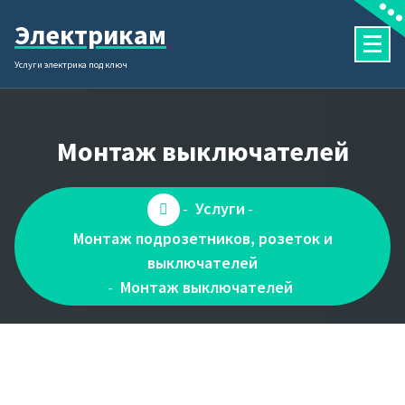
Перейти
Электрикам
к
содержимому
Услуги электрика под ключ
Монтаж выключателей
Услуги
-
-
Монтаж подрозетников, розеток и
выключателей
Монтаж выключателей
-