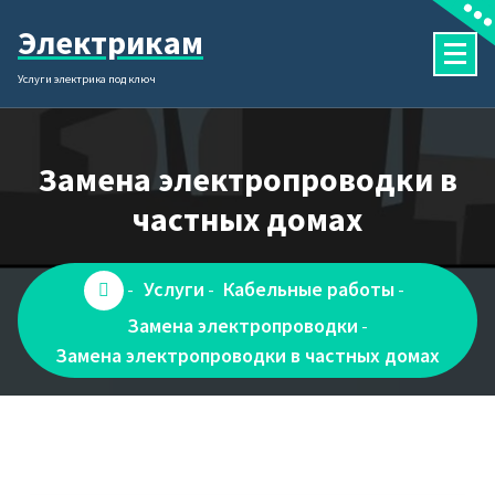
Перейти
Электрикам
к
содержимому
Услуги электрика под ключ
Замена электропроводки в
частных домах
Услуги
Кабельные работы
-
-
-
Замена электропроводки
-
Замена электропроводки в частных домах